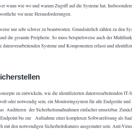
r wann wie wo und warum Zugriff auf die Systeme hat. Insbesondere in
twortliche vor neue Herausforderungen.
lweise nur sehr schwer zu beantworten. Grundsätzlich zählen zu den 
nd die gesamte Peripherie. So muss beispielsweise auch der Multifun
alle datenverarbeitenden Systeme und Komponenten erfasst und identifiz
icherstellen
 Konzepte zu entwickeln, wie die identifizierten datenverarbeitenden I
ll oder notwendig sein, ein Monitoringsystem für alle Endgeräte und di
 Auditieren der Sicherheitsmaßnahmen einfacher umsetzbar. Zunächst 
ls Endpoint bis zur Aufnahme einer komplexen Softwarelösung als Saa
ch mit den notwendigen Sicherheitsfeatures ausgestattet sein: Anti-Vi