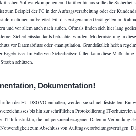
kritischen Softwarekomponenten. Darüber hinaus sollte die Sicherheits
o ist zum Beispiel der PC in der Auftragsverarbeitung oder der Kunden
nsinformationen aufbereitet. Für das erstgenannte Gerät gelten im R
ern und vor allem auch nach außen. Oftmals finden sich hier lang gedi
erner Sicherheitsstandards betrachtet wurden. Modernisierung in diese
utz vor Datenabfluss oder -manipulation. Grundsätzlich helfen regelm
er Ergebnisse. Im Falle von Sicherheitsvorfällen kann diese Maßnahme 
Strafen schützen.
mentation, Dokumentation!
riften der EU-DSGVO einhalten, werden sie schnell feststellen: Ein wes
rzeichnisses bis hin zur schriftlichen Protokollierung IT-schutzrelevan
 IT-Infrastruktur, die mit personenbezogenen Daten in Verbindung steh
 Notwendigkeit zum Abschluss von Auftragsverarbeitungsverträgen. Die