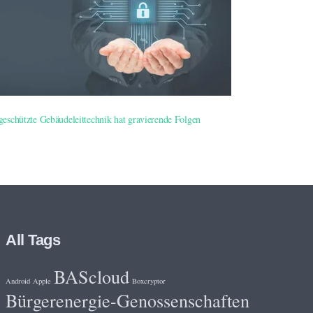
eschützte Gebäudeleittechnik hat gravierende Folgen
All Tags
BAScloud
Android
Apple
Boxcryptor
Bürgerenergie-Genossenschaften