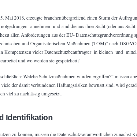
. Mai 2018, erzeugte branchenübergreifend einen Sturm der Aufregung.
otgedrungen annehmen und sind die aus ihrer Sicht (oder aus Sicht i
ahezu allen Anforderungen aus der EU- Datenschutzgrundverordnung spie
 „Technischen und Organisatorischen Maßnahmen (TOM)“ nach DSGVO. 
lichen Kompetenzen vieler Datenschutzbeauftragter in kleinen und m
earbeitet und wo werden sie gespeichert?
chließlich: Welche Schutzmaßnahmen wurden ergriffen?“ müssen aber 
 viele der damit verbundenen Haftungsrisiken bewusst sind, wird gerade
h viel zu nachlässig umgesetzt.
Identifikation
zen zu können, müssen die Datenschutzverantwortlichen zunächst Ken