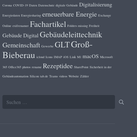
Digitalisierung
Corona
COVID-19
Daten
Datenschutz
digitale Gebäude
erneuerbare Energie
Energiedaten
Energiesharing
Exchange
Fachartikel
Online
exifrenamer
Folders missing
Freiheit
Gebäudeleittechnik
Gebäude Digital
Groß-
GLT
Gemeinschaft
Gewerbe
Bieberau
macOS
icloud
Icons
IMAP
iOS
Link
M1
Microsoft
Rezeptidee
365
Office365
photos
rename
SharePoint
Sicherheit in der
Gebäudeautomation
Silicon
tab.de
Teams
videos
Website
Zähler
Suchen
nach: