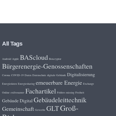
All Tags
BAScloud
Android
Apple
Boxcryptor
Bürgerenergie-Genossenschaften
Digitalisierung
Corona
COVID-19
Daten
Datenschutz
digitale Gebäude
erneuerbare Energie
Energiedaten
Energiesharing
Exchange
Fachartikel
Online
exifrenamer
Folders missing
Freiheit
Gebäudeleittechnik
Gebäude Digital
Groß-
GLT
Gemeinschaft
Gewerbe