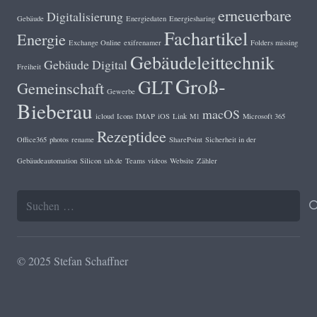
erneuerbare
Digitalisierung
Gebäude
Energiedaten
Energiesharing
Fachartikel
Energie
Exchange Online
exifrenamer
Folders missing
Gebäudeleittechnik
Gebäude Digital
Freiheit
Groß-
GLT
Gemeinschaft
Gewerbe
Bieberau
macOS
icloud
Icons
IMAP
iOS
Link
M1
Microsoft 365
Rezeptidee
Office365
photos
rename
SharePoint
Sicherheit in der
Gebäudeautomation
Silicon
tab.de
Teams
videos
Website
Zähler
Suchen
nach:
© 2025 Stefan Schaffner