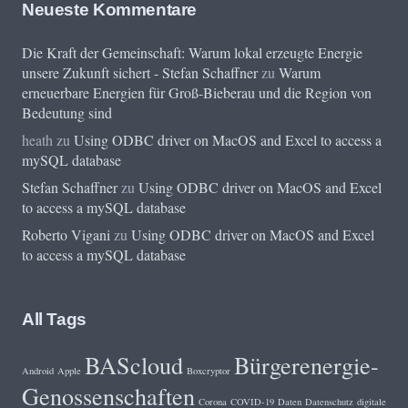
Neueste Kommentare
Die Kraft der Gemeinschaft: Warum lokal erzeugte Energie
unsere Zukunft sichert - Stefan Schaffner
zu
Warum
erneuerbare Energien für Groß-Bieberau und die Region von
Bedeutung sind
heath
zu
Using ODBC driver on MacOS and Excel to access a
mySQL database
Stefan Schaffner
zu
Using ODBC driver on MacOS and Excel
to access a mySQL database
Roberto Vigani
zu
Using ODBC driver on MacOS and Excel
to access a mySQL database
All Tags
BAScloud
Bürgerenergie-
Android
Apple
Boxcryptor
Genossenschaften
Corona
COVID-19
Daten
Datenschutz
digitale