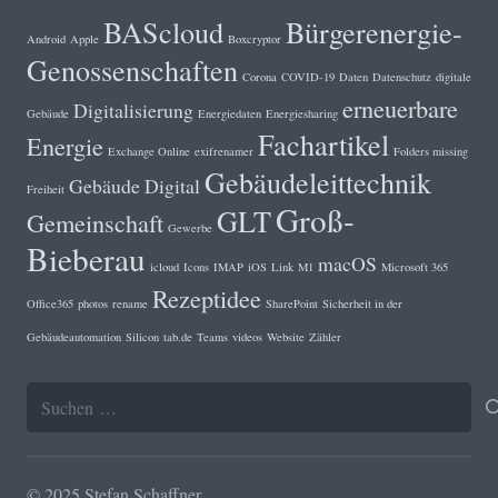
BAScloud
Bürgerenergie-
Android
Apple
Boxcryptor
Genossenschaften
Corona
COVID-19
Daten
Datenschutz
digitale
erneuerbare
Digitalisierung
Gebäude
Energiedaten
Energiesharing
Fachartikel
Energie
Exchange Online
exifrenamer
Folders missing
Gebäudeleittechnik
Gebäude Digital
Freiheit
Groß-
GLT
Gemeinschaft
Gewerbe
Bieberau
macOS
icloud
Icons
IMAP
iOS
Link
M1
Microsoft 365
Rezeptidee
Office365
photos
rename
SharePoint
Sicherheit in der
Gebäudeautomation
Silicon
tab.de
Teams
videos
Website
Zähler
Suchen
nach:
© 2025 Stefan Schaffner