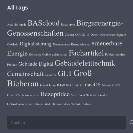
All Tags
BAScloud
Bürgerenergie-
Android
Apple
Boxcryptor
Genossenschaften
Corona
COVID-19
Daten
Datenschutz
digitale
erneuerbare
Digitalisierung
Gebäude
Energiedaten
Energiesharing
Fachartikel
Energie
Exchange Online
exifrenamer
Folders missing
Gebäudeleittechnik
Gebäude Digital
Freiheit
Groß-
GLT
Gemeinschaft
Gewerbe
Bieberau
macOS
icloud
Icons
IMAP
iOS
Link
M1
Microsoft 365
Rezeptidee
Office365
photos
rename
SharePoint
Sicherheit in der
Gebäudeautomation
Silicon
tab.de
Teams
videos
Website
Zähler
Suchen
nach: