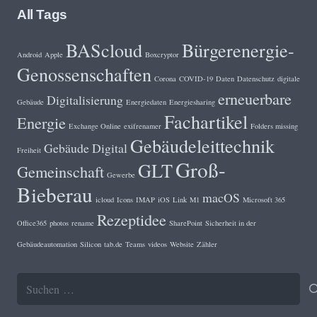
All Tags
BAScloud
Bürgerenergie-
Android
Apple
Boxcryptor
Genossenschaften
Corona
COVID-19
Daten
Datenschutz
digitale
erneuerbare
Digitalisierung
Gebäude
Energiedaten
Energiesharing
Fachartikel
Energie
Exchange Online
exifrenamer
Folders missing
Gebäudeleittechnik
Gebäude Digital
Freiheit
Groß-
GLT
Gemeinschaft
Gewerbe
Bieberau
macOS
icloud
Icons
IMAP
iOS
Link
M1
Microsoft 365
Rezeptidee
Office365
photos
rename
SharePoint
Sicherheit in der
Gebäudeautomation
Silicon
tab.de
Teams
videos
Website
Zähler
Suchen
nach: