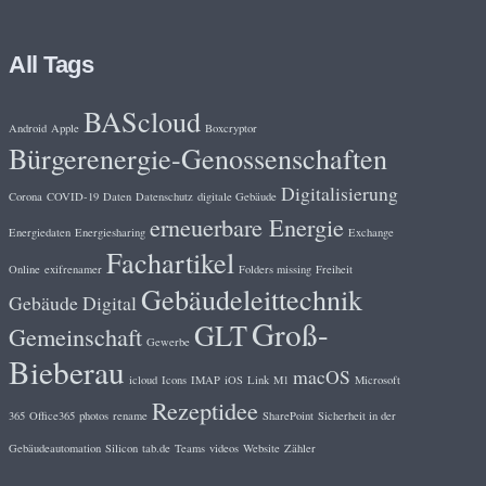
All Tags
BAScloud
Android
Apple
Boxcryptor
Bürgerenergie-Genossenschaften
Digitalisierung
Corona
COVID-19
Daten
Datenschutz
digitale Gebäude
erneuerbare Energie
Energiedaten
Energiesharing
Exchange
Fachartikel
Online
exifrenamer
Folders missing
Freiheit
Gebäudeleittechnik
Gebäude Digital
Groß-
GLT
Gemeinschaft
Gewerbe
Bieberau
macOS
icloud
Icons
IMAP
iOS
Link
M1
Microsoft
Rezeptidee
365
Office365
photos
rename
SharePoint
Sicherheit in der
Gebäudeautomation
Silicon
tab.de
Teams
videos
Website
Zähler