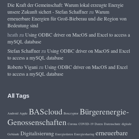
Die Kraft der Gemeinschaft: Warum lokal erzeugte Energie
unsere Zukunft sichert - Stefan Schaffner
zu
Warum
erneuerbare Energien für Groß-Bieberau und die Region von
Bedeutung sind
heath
zu
Using ODBC driver on MacOS and Excel to access a
mySQL database
Stefan Schaffner
zu
Using ODBC driver on MacOS and Excel
to access a mySQL database
Roberto Vigani
zu
Using ODBC driver on MacOS and Excel
to access a mySQL database
All Tags
BAScloud
Bürgerenergie-
Android
Apple
Boxcryptor
Genossenschaften
Corona
COVID-19
Daten
Datenschutz
digitale
erneuerbare
Digitalisierung
Gebäude
Energiedaten
Energiesharing