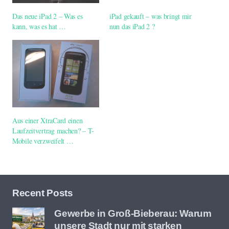
Das neue iPad 2 – Was es
iPad gekauft – was bringt mir
kann, was es hat …
nun das iPad 2 ?
Aus einer XtraCard einen
Laufzeitvertrag machen? – T-
Mobile verzweifelt …
Recent Posts
Gewerbe in Groß-Bieberau: Warum
unsere Stadt nur mit starken