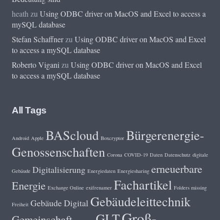
heath
zu
Using ODBC driver on MacOS and Excel to access a
mySQL database
Stefan Schaffner
zu
Using ODBC driver on MacOS and Excel
to access a mySQL database
Roberto Vigani
zu
Using ODBC driver on MacOS and Excel
to access a mySQL database
All Tags
BAScloud
Bürgerenergie-
Android
Apple
Boxcryptor
Genossenschaften
Corona
COVID-19
Daten
Datenschutz
digitale
erneuerbare
Digitalisierung
Gebäude
Energiedaten
Energiesharing
Fachartikel
Energie
Exchange Online
exifrenamer
Folders missing
Gebäudeleittechnik
Gebäude Digital
Freiheit
Groß-
GLT
Gemeinschaft