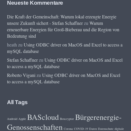
Neueste Kommentare
Die Kraft der Gemeinschaft: Warum lokal erzeugte Energie
unsere Zukunft sichert - Stefan Schaffner
zu
Warum
erneuerbare Energien für Groß-Bieberau und die Region von
Bedeutung sind
heath
zu
Using ODBC driver on MacOS and Excel to access a
mySQL database
Stefan Schaffner
zu
Using ODBC driver on MacOS and Excel
to access a mySQL database
Roberto Vigani
zu
Using ODBC driver on MacOS and Excel
to access a mySQL database
All Tags
BAScloud
Bürgerenergie-
Android
Apple
Boxcryptor
Genossenschaften
Corona
COVID-19
Daten
Datenschutz
digitale