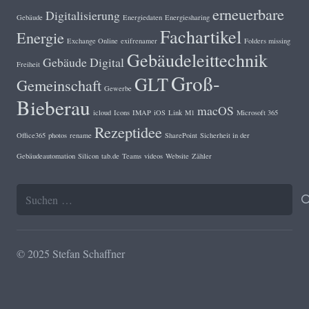
erneuerbare
Digitalisierung
Gebäude
Energiedaten
Energiesharing
Fachartikel
Energie
Exchange Online
exifrenamer
Folders missing
Gebäudeleittechnik
Gebäude Digital
Freiheit
Groß-
GLT
Gemeinschaft
Gewerbe
Bieberau
macOS
icloud
Icons
IMAP
iOS
Link
M1
Microsoft 365
Rezeptidee
Office365
photos
rename
SharePoint
Sicherheit in der
Gebäudeautomation
Silicon
tab.de
Teams
videos
Website
Zähler
Suchen
nach:
© 2025 Stefan Schaffner