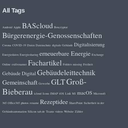
All Tags
BAScloud
Android
Apple
Boxcryptor
Bürgerenergie-Genossenschaften
Digitalisierung
Corona
COVID-19
Daten
Datenschutz
digitale Gebäude
erneuerbare Energie
Energiedaten
Energiesharing
Exchange
Fachartikel
Online
exifrenamer
Folders missing
Freiheit
Gebäudeleittechnik
Gebäude Digital
Groß-
GLT
Gemeinschaft
Gewerbe
Bieberau
macOS
icloud
Icons
IMAP
iOS
Link
M1
Microsoft
Rezeptidee
365
Office365
photos
rename
SharePoint
Sicherheit in der
Gebäudeautomation
Silicon
tab.de
Teams
videos
Website
Zähler