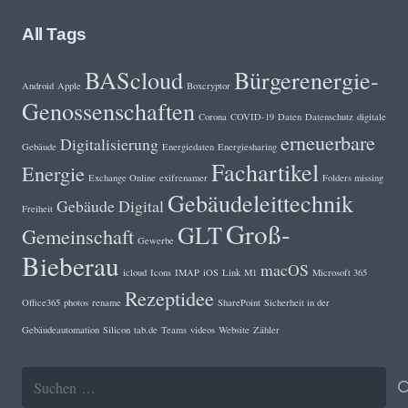
All Tags
BAScloud
Bürgerenergie-
Android
Apple
Boxcryptor
Genossenschaften
Corona
COVID-19
Daten
Datenschutz
digitale
erneuerbare
Digitalisierung
Gebäude
Energiedaten
Energiesharing
Fachartikel
Energie
Exchange Online
exifrenamer
Folders missing
Gebäudeleittechnik
Gebäude Digital
Freiheit
Groß-
GLT
Gemeinschaft
Gewerbe
Bieberau
macOS
icloud
Icons
IMAP
iOS
Link
M1
Microsoft 365
Rezeptidee
Office365
photos
rename
SharePoint
Sicherheit in der
Gebäudeautomation
Silicon
tab.de
Teams
videos
Website
Zähler
Suchen
nach: