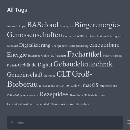
All Tags
BAScloud
Bürgerenergie-
Android
Apple
Boxcryptor
Genossenschaften
Corona
COVID-19
Daten
Datenschutz
digitale
erneuerbare
Digitalisierung
Gebäude
Energiedaten
Energiesharing
Fachartikel
Energie
Exchange Online
exifrenamer
Folders missing
Gebäudeleittechnik
Gebäude Digital
Freiheit
Groß-
GLT
Gemeinschaft
Gewerbe
Bieberau
macOS
icloud
Icons
IMAP
iOS
Link
M1
Microsoft 365
Rezeptidee
Office365
photos
rename
SharePoint
Sicherheit in der
Gebäudeautomation
Silicon
tab.de
Teams
videos
Website
Zähler
Suchen
nach: