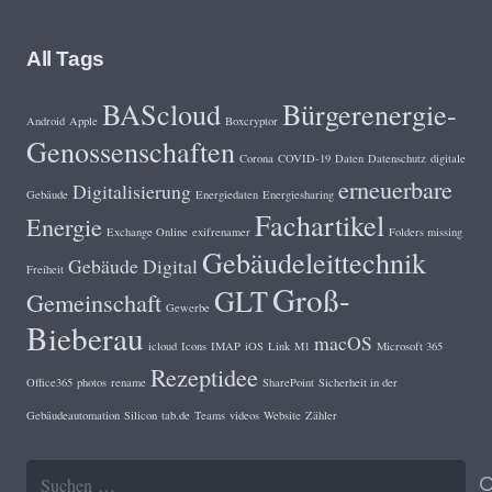
All Tags
BAScloud
Bürgerenergie-
Android
Apple
Boxcryptor
Genossenschaften
Corona
COVID-19
Daten
Datenschutz
digitale
erneuerbare
Digitalisierung
Gebäude
Energiedaten
Energiesharing
Fachartikel
Energie
Exchange Online
exifrenamer
Folders missing
Gebäudeleittechnik
Gebäude Digital
Freiheit
Groß-
GLT
Gemeinschaft
Gewerbe
Bieberau
macOS
icloud
Icons
IMAP
iOS
Link
M1
Microsoft 365
Rezeptidee
Office365
photos
rename
SharePoint
Sicherheit in der
Gebäudeautomation
Silicon
tab.de
Teams
videos
Website
Zähler
Suchen