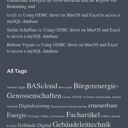
Bedeutung sind
heath
zu
Using ODBC driver on MacOS and Excel to access a
mySQL database
Stefan Schaffner
zu
Using ODBC driver on MacOS and Excel
to access a mySQL database
Roberto Vigani
zu
Using ODBC driver on MacOS and Excel
to access a mySQL database
All Tags
BAScloud
Bürgerenergie-
Android
Apple
Boxcryptor
Genossenschaften
Corona
COVID-19
Daten
Datenschutz
digitale
erneuerbare
Digitalisierung
Gebäude
Energiedaten
Energiesharing
Fachartikel
Energie
Exchange Online
exifrenamer
Folders missing
Gebäudeleittechnik
Gebäude Digital
Freiheit