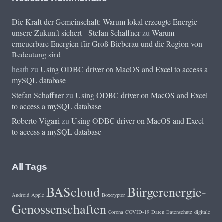
Die Kraft der Gemeinschaft: Warum lokal erzeugte Energie
unsere Zukunft sichert - Stefan Schaffner
zu
Warum
erneuerbare Energien für Groß-Bieberau und die Region von
Bedeutung sind
heath
zu
Using ODBC driver on MacOS and Excel to access a
mySQL database
Stefan Schaffner
zu
Using ODBC driver on MacOS and Excel
to access a mySQL database
Roberto Vigani
zu
Using ODBC driver on MacOS and Excel
to access a mySQL database
All Tags
BAScloud
Bürgerenergie-
Android
Apple
Boxcryptor
Genossenschaften
Corona
COVID-19
Daten
Datenschutz
digitale